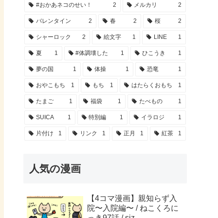
#おかあネコのせい！
2
メルカリ
2
バレンタイン
2
春
2
桜
2
シャーロック
2
絵文字
1
LINE
1
夏
1
#体調壊した
1
ひこうき
1
夢の国
1
体操
1
恐竜
1
おやこもち
1
もち
1
はたらくおもち
1
たまご
1
福袋
1
たべもの
1
SUICA
1
特別編
1
イラロジ
1
片付け
1
リンク
1
正月
1
紅茶
1
人気の漫画
【4コマ漫画】親知らず入
院〜入院編〜 / ねこくろに
っき97話 / siz