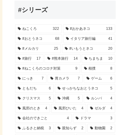
#シリーズ
ねこくろ
322
#おかあネコ
133
#おとうネコ
68
イタリア旅行編
41
#メルカリ
25
#いもうとネコ
20
#旅行
17
#熊本旅行
14
ちまちま
10
#ねこくろのコロナ対策
9
相撲
8
にっき
7
胃カメラ
7
ゲーム
6
ともだち
6
せっかちなおとうネコ
5
クリスマス
5
沖縄
5
ルンバ
4
風邪のとき
4
風邪ひいた
4
ゼルダ
4
会社のできごと
4
ドラマ
3
ふるさと納税
3
親知らず
2
動物園
2