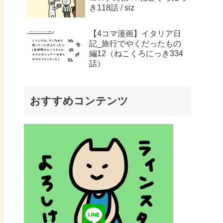
き118話 / siz
【4コマ漫画】イタリア日
記_旅行でやくだったもの
編12（ねこくろにっき334
話）
おすすめコンテンツ