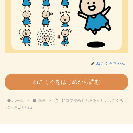
ねこくろちゃん
ねこくろをはじめから読む
ホーム
漫画
【4コマ漫画】ふろあがり / ねこくろ
にっき1話 / siz