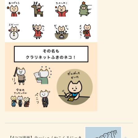
【4コマ漫画】ラッシュ / ねこくろにっき