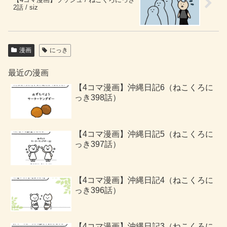
2話 / siz
漫画
にっき
最近の漫画
【4コマ漫画】沖縄日記6（ねこくろに
っき398話）
【4コマ漫画】沖縄日記5（ねこくろに
っき397話）
【4コマ漫画】沖縄日記4（ねこくろに
っき396話）
【4コマ漫画】沖縄日記3（ねこくろに