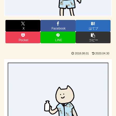
X
Facebook
はてブ
Pocket
LINE
コピー
2018.08.01
2020.04.30