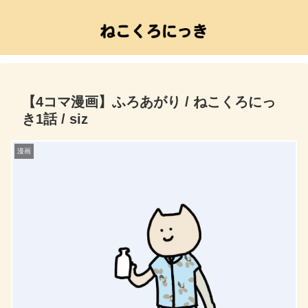
【4コマ漫画】ふろあがり / ねこくろにっ
き1話 / siz
漫画