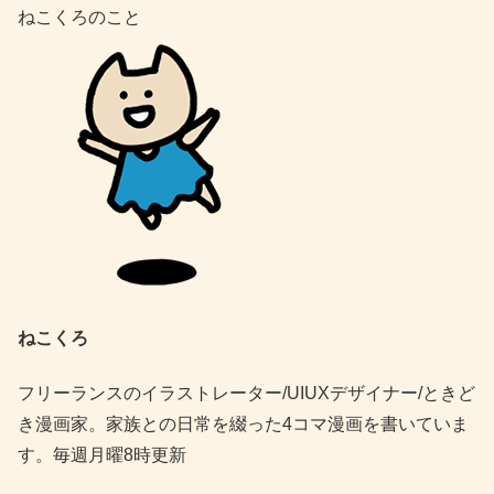
ねこくろのこと
ねこくろ
フリーランスのイラストレーター/UIUXデザイナー/ときど
き漫画家。家族との日常を綴った4コマ漫画を書いていま
す。毎週月曜8時更新