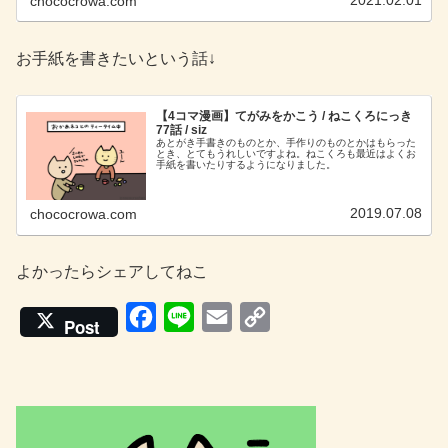
2021.02.01
chococrowa.com
お手紙を書きたいという話↓
【4コマ漫画】てがみをかこう / ねこくろにっき
77話 / siz
あとがき手書きのものとか、手作りのものとかはもらった
とき、とてもうれしいですよね。ねこくろも最近はよくお
手紙を書いたりするようになりました。
2019.07.08
chococrowa.com
よかったらシェアしてねこ
F
L
E
C
Post
a
i
m
o
c
n
a
p
e
e
i
y
b
l
L