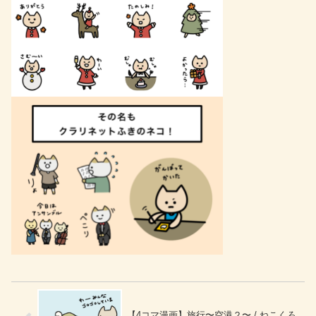
【4コマ漫画】旅行〜空港２〜 / ねこくろ