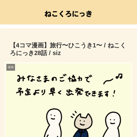
【4コマ漫画】旅行〜ひこうき1〜 / ねこく
ろにっき28話 / siz
漫画