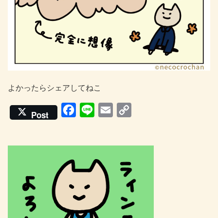
よかったらシェアしてねこ
F
L
E
C
Post
a
i
m
o
c
n
a
p
e
e
i
y
b
l
L
o
i
o
n
k
k