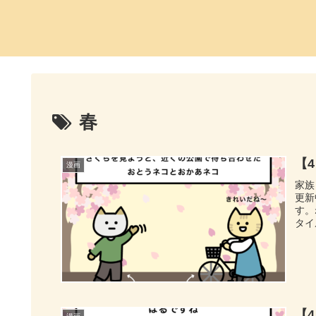
春
【4
漫画
家族
更新
す。
タイ
【4