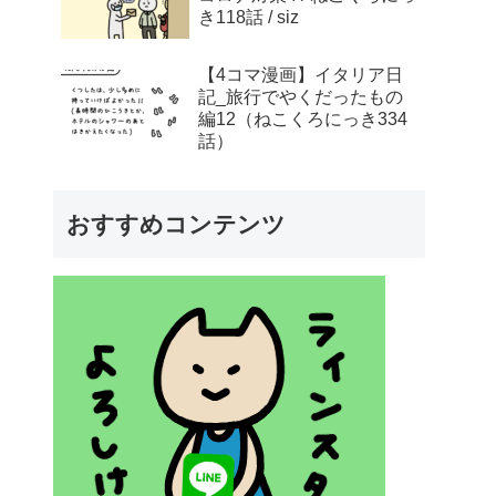
き118話 / siz
【4コマ漫画】イタリア日
記_旅行でやくだったもの
編12（ねこくろにっき334
話）
おすすめコンテンツ