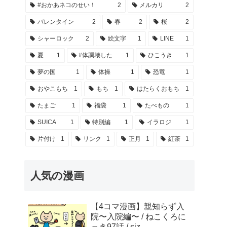
#おかあネコのせい！
2
メルカリ
2
バレンタイン
2
春
2
桜
2
シャーロック
2
絵文字
1
LINE
1
夏
1
#体調壊した
1
ひこうき
1
夢の国
1
体操
1
恐竜
1
おやこもち
1
もち
1
はたらくおもち
1
たまご
1
福袋
1
たべもの
1
SUICA
1
特別編
1
イラロジ
1
片付け
1
リンク
1
正月
1
紅茶
1
人気の漫画
【4コマ漫画】親知らず入
院〜入院編〜 / ねこくろに
っき97話 / siz