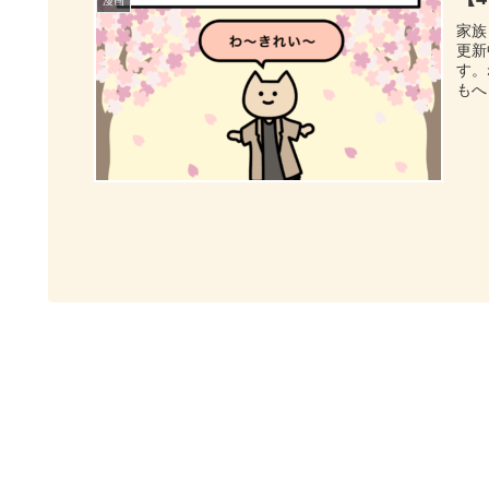
漫画
家族
更新
す。
もへ