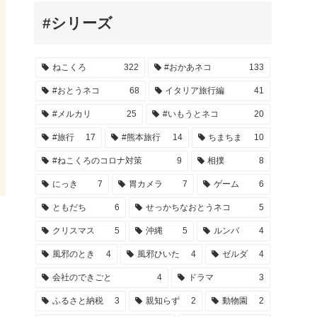
#シリーズ
ねこくろ
322
#おかあネコ
133
#おとうネコ
68
イタリア旅行編
41
#メルカリ
25
#いもうとネコ
20
#旅行
17
#熊本旅行
14
ちまちま
10
#ねこくろのコロナ対策
9
相撲
8
にっき
7
胃カメラ
7
ゲーム
6
ともだち
6
せっかちなおとうネコ
5
クリスマス
5
沖縄
5
ルンバ
4
風邪のとき
4
風邪ひいた
4
ゼルダ
4
会社のできごと
4
ドラマ
3
ふるさと納税
3
親知らず
2
動物園
2